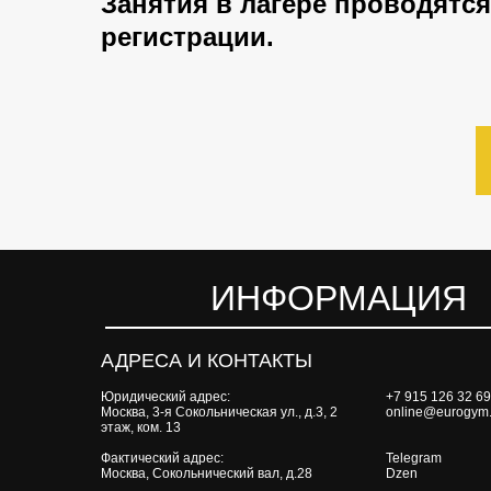
Занятия в лагере проводятс
регистрации.
ИНФОРМАЦИЯ
АДРЕСА И КОНТАКТЫ
Юридический адрес:
+7 915 126 32 69
Москва, 3-я Сокольническая ул., д.3, 2
online@eurogym.
этаж, ком. 13
Фактический адрес:
Telegram
Москва, Сокольнический вал, д.28
Dzen