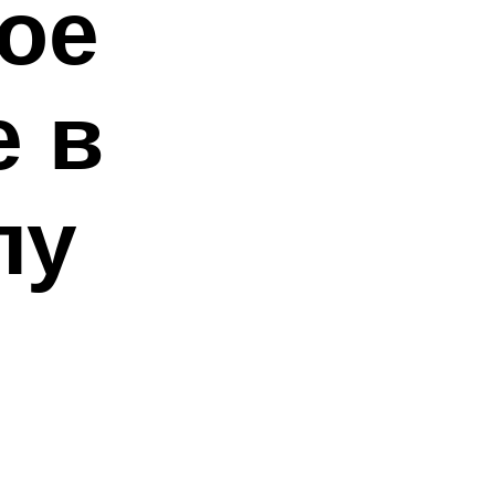
ое
е в
лу