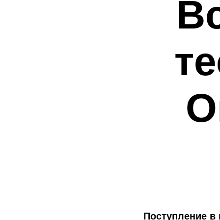
В
те
О
Поступление в 